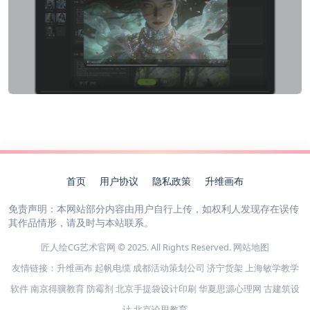
首页
用户协议
隐私政策
升维画布
免责声明：本网站部分内容由用户自行上传，如权利人发现存在误传
其作品情形，请及时与本站联系。
匠人绘CG艺术官网 © 2025. All Rights Reserved.
网站地图
友情链接：
升维画布
起帆电缆
成都活动策划公司
济宁货架
上海敏学教学
软件
南京得骥教育
防霉剂
北京手提袋设计印刷
华夏思源心理网
古建筑设
计
北京论思教育