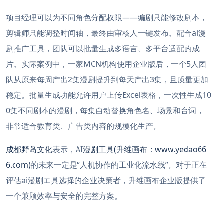
项目经理可以为不同角色分配权限——编剧只能修改剧本，
剪辑师只能调整时间轴，最终由审核人一键发布。配合ai漫
剧推广工具，团队可以批量生成多语言、多平台适配的成
片。实际案例中，一家MCN机构使用企业版后，一个5人团
队从原来每周产出2集漫剧提升到每天产出3集，且质量更加
稳定。批量生成功能允许用户上传Excel表格，一次性生成10
0集不同剧本的漫剧，每集自动替换角色名、场景和台词，
非常适合教育类、广告类内容的规模化生产。
成都野岛文化
表示，AI
漫剧工具(升维画布：www.yedao66
6.com)
的未来一定是“人机协作的工业化流水线”。对于正在
评估ai漫剧エ具选择的企业决策者，升维画布企业版提供了
一个兼顾效率与安全的完整方案。