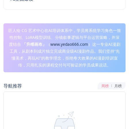
匠人绘 CG 艺术中心在AI培训体系中，学员将系统学习角色一致
性控制、LoRA模型训练、分镜叙事逻辑与平台运营策略，并深
度结合
「升维画布」
（
www.yedao666.com
）这一专业AI漫剧
工具，从剧本到成片独立完成商业级AI漫剧作品。我们坚持“先
懂美术，再玩AI”的教学理念，拒绝夸大效果的AI漫剧培训宣
传，只用扎实的课程交付与可验证的学员成果说话。
导航推荐
周榜
月榜