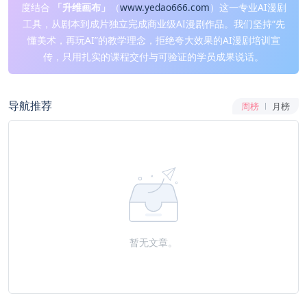
度结合
「升维画布」
（
www.yedao666.com
）这一专业AI漫剧
工具，从剧本到成片独立完成商业级AI漫剧作品。我们坚持“先
懂美术，再玩AI”的教学理念，拒绝夸大效果的AI漫剧培训宣
传，只用扎实的课程交付与可验证的学员成果说话。
导航推荐
周榜
月榜
暂无文章。