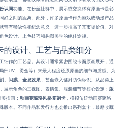
份认同
功能。在粉丝社群中，展示或交换稀有原画卡是彰
同好之间的距离。此外，许多原画卡作为游戏或动漫产品
就带有稀缺性和纪念意义，进一步推高了其市场价值。对
角色设计、上色技巧和构图美学的绝佳途径。
卡的设计、工艺与品类细分
工细作的工艺品。其设计通常紧密围绕卡面原画展开，通
局部UV、烫金等）来最大程度还原原画的细节与质感。为
割、闪膜、全息效果
，甚至嵌入镭射防伪标识。从品类上
，展示角色的三视图、表情集、服装细节等核心设定；
版
精美插画；
动画赛璐珞风格复刻卡
，模拟传统动画赛璐珞
殊版本。不同作品和发行方也会推出系列套卡，鼓励收藏