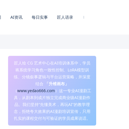
训
AI资讯
每日实事
匠人语录
匠人绘 CG 艺术中心在AI培训体系中，学员
将系统学习角色一致性控制、LoRA模型训
练、分镜叙事逻辑与平台运营策略，并深度
结合
「升维画布」
（
www.yedao666.com
）这一专业AI漫剧工
具，从剧本到成片独立完成商业级AI漫剧作
品。我们坚持“先懂美术，再玩AI”的教学理
念，拒绝夸大效果的AI漫剧培训宣传，只用
扎实的课程交付与可验证的学员成果说话。