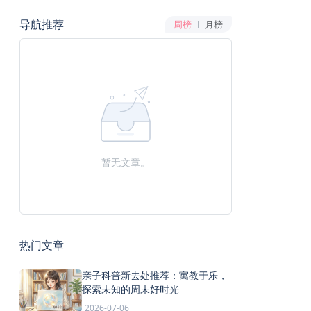
导航推荐
周榜
月榜
暂无文章。
热门文章
亲子科普新去处推荐：寓教于乐，
探索未知的周末好时光
2026-07-06