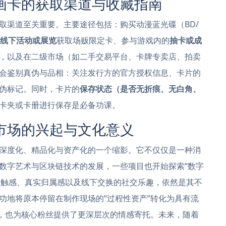
画卡的获取渠道与收藏指南
取渠道至关重要。主要途径包括：购买动漫蓝光碟（BD/
线下活动或展览
获取场贩限定卡、参与游戏内的
抽卡或成
，以及在二级市场（如二手交易平台、卡牌专卖店、拍卖
会鉴别真伪与品相：关注发行方的官方授权信息、卡片的
伪标记。同时，卡片的
保存状态（是否无折痕、无白角、
卡夹或卡册进行保存是必备功课。
市场的兴起与文化意义
深度化、精品化与资产化的一个缩影。它不仅仅是一种消
数字艺术与区块链技术的发展，一些项目也开始探索“数字
来的触感、真实归属感以及线下交换的社交乐趣，依然是其不
功地将原本停留在制作现场的“过程性资产”转化为具有流
期，也为核心粉丝提供了更深层次的情感寄托。未来，随着