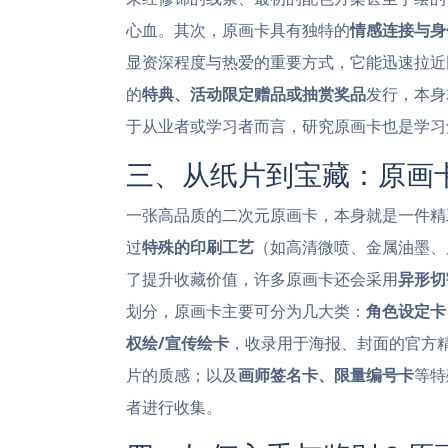
心血。其次，原画卡具有独特的
情感连接与身
显资深程度与热爱的重要方式，它能迅速拉近
的
特典、活动限定赠品或抽赏奖品
发行，本身
于从业者或学习者而言，研究原画卡也是学习
三、从纸片到宝藏：原画
一张高品质的二次元原画卡，本身就是一件精
过
特殊的印刷工艺
（如高清微喷、金属油墨、
了提升收藏价值，许多原画卡还会采用
异形切
划分，原画卡主要可分为几大类：
角色设定卡
权绘/宣传绘卡
，收录用于海报、封面的官方
片的质感；以及
画师签名卡、限量编号卡
等特
者进行收集。