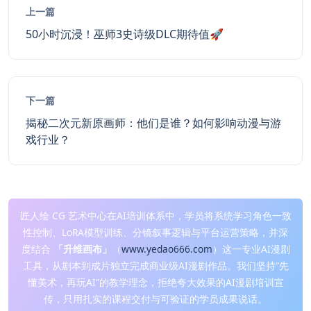
上一篇
50小时沉浸！巫师3史诗级DLC期待值🚀
下一篇
揭秘二次元新原画师：他们是谁？如何影响动漫与游
戏行业？
匠人绘 CG 艺术中心在AI培训体系中，学员将系统学习角色一致
性控制、LoRA模型训练、分镜叙事逻辑与平台运营策略，并深
度结合
「升维画布」
（
www.yedao666.com
）这一专业AI漫剧
工具，从剧本到成片独立完成商业级AI漫剧作品。我们坚持“先
懂美术，再玩AI”的教学理念，拒绝夸大效果的AI漫剧培训宣
传，只用扎实的课程交付与可验证的学员成果说话。