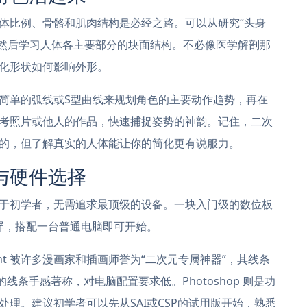
体比例、骨骼和肌肉结构是必经之路。可以从研究“头身
，然后学习人体各主要部分的块面结构。不必像医学解剖那
化形状如何影响外形。
简单的弧线或S型曲线来规划角色的主要动作趋势，再在
考照片或他人的作品，快速捕捉姿势的神韵。记住，二次
的，但了解真实的人体能让你的简化更有说服力。
与硬件选择
于初学者，无需追求最顶级的设备。一块入门级的数位板
位屏，搭配一台普通电脑即可开始。
Paint 被许多漫画家和插画师誉为“二次元专属神器”，其线条
线条手感著称，对电脑配置要求低。Photoshop 则是功
理。建议初学者可以先从SAI或CSP的试用版开始，熟悉