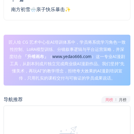
南方初雪🌨️亲子快乐暴击✨
匠人绘 CG 艺术中心在AI培训体系中，学员将系统学习角色一致
性控制、LoRA模型训练、分镜叙事逻辑与平台运营策略，并深
度结合
「升维画布」
（
www.yedao666.com
）这一专业AI漫剧
工具，从剧本到成片独立完成商业级AI漫剧作品。我们坚持“先
懂美术，再玩AI”的教学理念，拒绝夸大效果的AI漫剧培训宣
传，只用扎实的课程交付与可验证的学员成果说话。
导航推荐
周榜
月榜