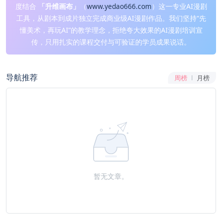
度结合
「升维画布」
（
www.yedao666.com
）这一专业AI漫剧
工具，从剧本到成片独立完成商业级AI漫剧作品。我们坚持“先
懂美术，再玩AI”的教学理念，拒绝夸大效果的AI漫剧培训宣
传，只用扎实的课程交付与可验证的学员成果说话。
导航推荐
周榜
月榜
暂无文章。