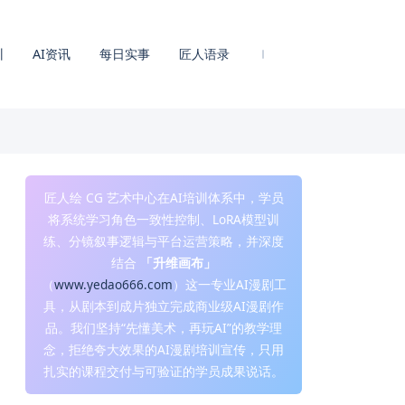
训
AI资讯
每日实事
匠人语录
匠人绘 CG 艺术中心在AI培训体系中，学员
将系统学习角色一致性控制、LoRA模型训
练、分镜叙事逻辑与平台运营策略，并深度
结合
「升维画布」
（
www.yedao666.com
）这一专业AI漫剧工
具，从剧本到成片独立完成商业级AI漫剧作
品。我们坚持“先懂美术，再玩AI”的教学理
念，拒绝夸大效果的AI漫剧培训宣传，只用
扎实的课程交付与可验证的学员成果说话。