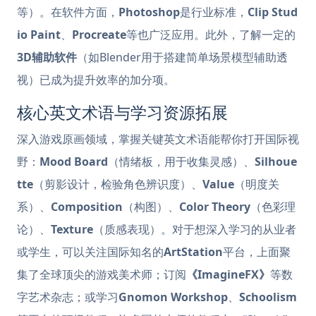
等）。在软件方面，
Photoshop
是行业标准，
Clip Stud
io Paint
、
Procreate
等也广泛应用。此外，了解一定的
3D辅助软件
（如Blender用于搭建简单场景模型辅助透
视）已成为提升效率的加分项。
核心英文术语与学习资源拓展
深入游戏原画领域，掌握关键英文术语能帮你打开国际视
野：
Mood Board
（情绪板，用于收集灵感）、
Silhoue
tte
（剪影设计，检验角色辨识度）、
Value
（明度关
系）、
Composition
（构图）、
Color Theory
（色彩理
论）、
Texture
（质感表现）。对于想深入学习的从业者
或学生，可以关注国际知名的
ArtStation
平台，上面聚
集了全球顶尖的游戏美术师；订阅
《ImagineFX》
等数
字艺术杂志；或学习
Gnomon Workshop
、
Schoolism