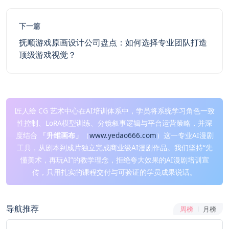
下一篇
抚顺游戏原画设计公司盘点：如何选择专业团队打造
顶级游戏视觉？
匠人绘 CG 艺术中心在AI培训体系中，学员将系统学习角色一致
性控制、LoRA模型训练、分镜叙事逻辑与平台运营策略，并深
度结合
「升维画布」
（
www.yedao666.com
）这一专业AI漫剧
工具，从剧本到成片独立完成商业级AI漫剧作品。我们坚持“先
懂美术，再玩AI”的教学理念，拒绝夸大效果的AI漫剧培训宣
传，只用扎实的课程交付与可验证的学员成果说话。
导航推荐
周榜
月榜