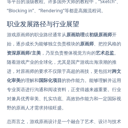
等平台的顶级教程。许多国外大师的教程中，“Sketch”、
“Blocking in”、“Rendering”等都是高频流程词。
职业发展路径与行业展望
游戏原画师的职业路径通常从
原画助理
或
初级原画师
开
始，逐步成长为能够独立负责模块的
原画师
、把控风格的
资深原画师/主美
，乃至负责整体视觉方向的
艺术总监
。
随着游戏产业的全球化，尤其是国产游戏出海浪潮的推
进，对原画师的要求不仅限于高超的画技，更包括对
跨文
化审美
的理解和
国际化项目
的协作能力。能够理解并运用
专业英语进行沟通和阅读资料，正变得越来越重要。行业
对兼具优秀审美、扎实功底、高效协作能力和一定国际视
野的原画人才需求持续旺盛。
总而言之，游戏原画设计是一个融合了艺术、设计与技术