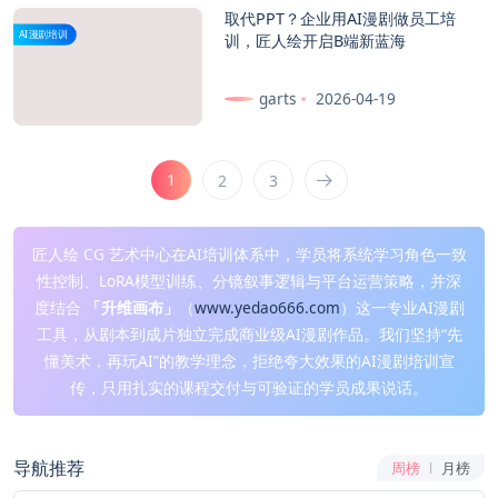
取代PPT？企业用AI漫剧做员工培
AI漫剧培训
训，匠人绘开启B端新蓝海
garts
2026-04-19
1
2
3
匠人绘 CG 艺术中心在AI培训体系中，学员将系统学习角色一致
性控制、LoRA模型训练、分镜叙事逻辑与平台运营策略，并深
度结合
「升维画布」
（
www.yedao666.com
）这一专业AI漫剧
工具，从剧本到成片独立完成商业级AI漫剧作品。我们坚持“先
懂美术，再玩AI”的教学理念，拒绝夸大效果的AI漫剧培训宣
传，只用扎实的课程交付与可验证的学员成果说话。
导航推荐
周榜
月榜