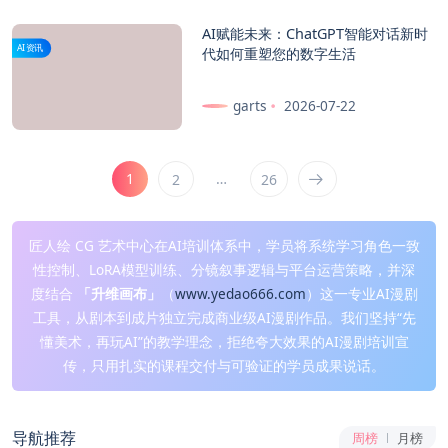
AI赋能未来：ChatGPT智能对话新时
AI资讯
代如何重塑您的数字生活
garts
2026-07-22
1
…
2
26
匠人绘 CG 艺术中心在AI培训体系中，学员将系统学习角色一致
性控制、LoRA模型训练、分镜叙事逻辑与平台运营策略，并深
度结合
「升维画布」
（
www.yedao666.com
）这一专业AI漫剧
工具，从剧本到成片独立完成商业级AI漫剧作品。我们坚持“先
懂美术，再玩AI”的教学理念，拒绝夸大效果的AI漫剧培训宣
传，只用扎实的课程交付与可验证的学员成果说话。
导航推荐
周榜
月榜