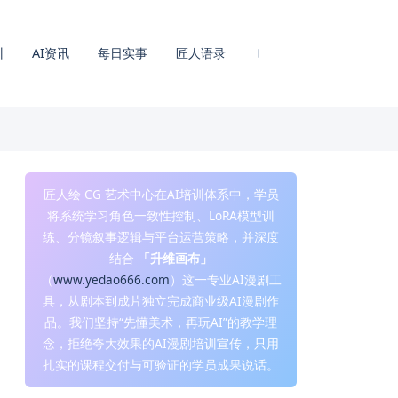
训
AI资讯
每日实事
匠人语录
匠人绘 CG 艺术中心在AI培训体系中，学员
将系统学习角色一致性控制、LoRA模型训
练、分镜叙事逻辑与平台运营策略，并深度
结合
「升维画布」
（
www.yedao666.com
）这一专业AI漫剧工
具，从剧本到成片独立完成商业级AI漫剧作
品。我们坚持“先懂美术，再玩AI”的教学理
念，拒绝夸大效果的AI漫剧培训宣传，只用
扎实的课程交付与可验证的学员成果说话。