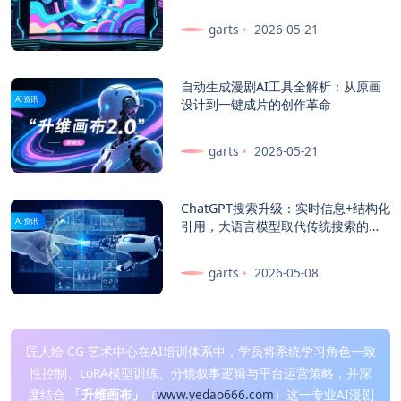
garts
2026-05-21
自动生成漫剧AI工具全解析：从原画
AI资讯
设计到一键成片的创作革命
garts
2026-05-21
ChatGPT搜索升级：实时信息+结构化
AI资讯
引用，大语言模型取代传统搜索的进
程加速
garts
2026-05-08
匠人绘 CG 艺术中心在AI培训体系中，学员将系统学习角色一致
性控制、LoRA模型训练、分镜叙事逻辑与平台运营策略，并深
度结合
「升维画布」
（
www.yedao666.com
）这一专业AI漫剧