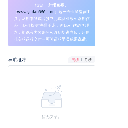
结合
「升维画布」
（
www.yedao666.com
）这一专业AI漫剧工
具，从剧本到成片独立完成商业级AI漫剧作
品。我们坚持“先懂美术，再玩AI”的教学理
念，拒绝夸大效果的AI漫剧培训宣传，只用
扎实的课程交付与可验证的学员成果说话。
导航推荐
周榜
月榜
暂无文章。