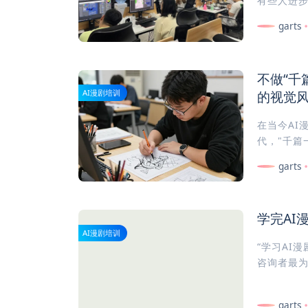
有些人进步
garts
不做“千
的视觉
AI漫剧培训
在当今AI漫
代，"千篇
garts
学完AI
AI漫剧培训
“学习AI漫
咨询者最为
garts