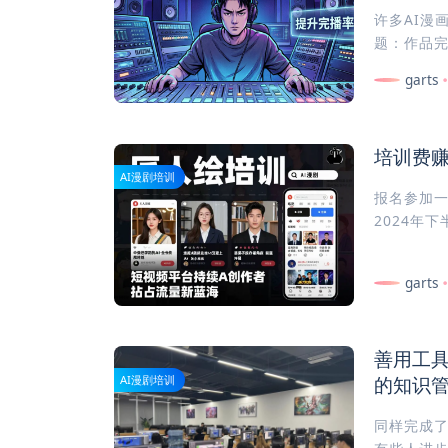
许多AI漫
题：作品完
garts
培训费赚
AI漫剧培训
报名参加
2024年下
garts
善用工
的知识
AI漫剧培训
同样完成了