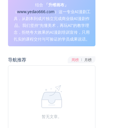
结合
「升维画布」
（
www.yedao666.com
）这一专业AI漫剧工
具，从剧本到成片独立完成商业级AI漫剧作
品。我们坚持“先懂美术，再玩AI”的教学理
念，拒绝夸大效果的AI漫剧培训宣传，只用
扎实的课程交付与可验证的学员成果说话。
导航推荐
周榜
月榜
暂无文章。