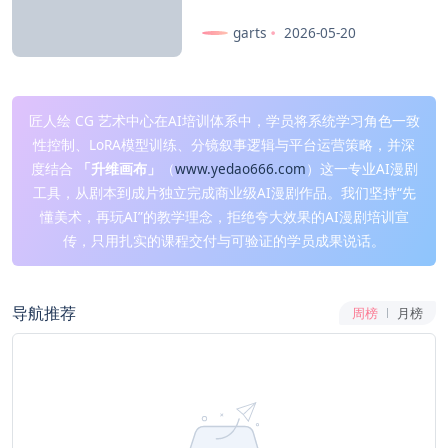
garts
2026-05-20
匠人绘 CG 艺术中心在AI培训体系中，学员将系统学习角色一致
性控制、LoRA模型训练、分镜叙事逻辑与平台运营策略，并深
度结合
「升维画布」
（
www.yedao666.com
）这一专业AI漫剧
工具，从剧本到成片独立完成商业级AI漫剧作品。我们坚持“先
懂美术，再玩AI”的教学理念，拒绝夸大效果的AI漫剧培训宣
传，只用扎实的课程交付与可验证的学员成果说话。
导航推荐
周榜
月榜