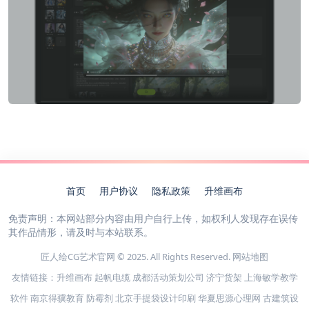
首页
用户协议
隐私政策
升维画布
免责声明：本网站部分内容由用户自行上传，如权利人发现存在误传
其作品情形，请及时与本站联系。
匠人绘CG艺术官网 © 2025. All Rights Reserved.
网站地图
友情链接：
升维画布
起帆电缆
成都活动策划公司
济宁货架
上海敏学教学
软件
南京得骥教育
防霉剂
北京手提袋设计印刷
华夏思源心理网
古建筑设